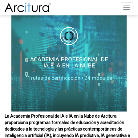
Toggl
navig
ACADEMIA PROFESIONAL DE
IA E IA EN LA NUBE
11 rutas de certificación • 24 módulos
La Academia Profesional de IA e IA en la Nube de Arcitura
proporciona programas formales de educación y acreditación
dedicados a la tecnología y las prácticas contemporáneas de
inteligencia artificial (IA), incluyendo IA predictiva, IA generativa e