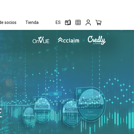
e socios
Tienda
ES
E