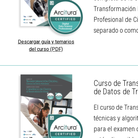
Transformación D
Profesional de C
separado o como 
Descargar guía y temarios
del curso (PDF)
Curso de Trans
de Datos de T
El curso de Tran
técnicas y algor
para el examen d