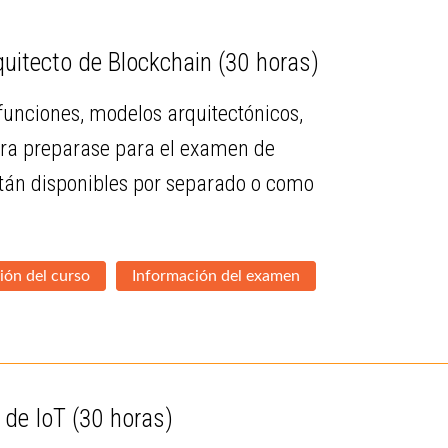
quitecto de Blockchain
(30 horas)
 funciones, modelos arquitectónicos,
para preparase para el examen de
stán disponibles por separado o como
ión del curso
Información del examen
o de IoT
(30 horas)