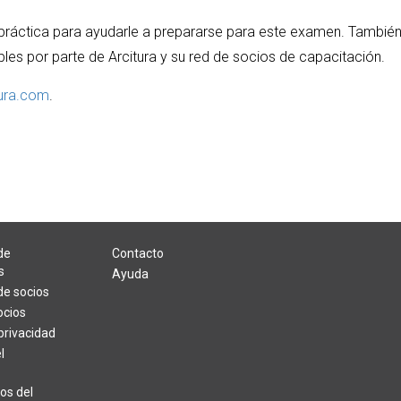
 práctica para ayudarle a prepararse para este examen. También
bles por parte de Arcitura y su red de socios de capacitación.
tura.com
.
de
Contacto
s
Ayuda
e socios
ocios
 privacidad
l
os del